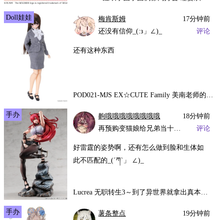
Doll娃娃
梅肯斯姆
17分钟前
还没有信仰_(:з」∠)_
评论
还有这种东西
POD021-MJS EX☆CUTE Family 美南老师的一天～课堂参观～
手办
齁哦哦哦哦哦哦哦哦
18分钟前
再预购变猫娘给兄弟当十天女友，太痛苦了˃ ˄ ˂
评论
好雷霆的姿势啊，还有怎么做到脸和生体如
此不匹配的_(´ཀ`」 ∠)_
Lucrea 无职转生3～到了异世界就拿出真本事～ 艾莉丝·伯雷亚斯·格雷拉特
手办
薯条整点
19分钟前