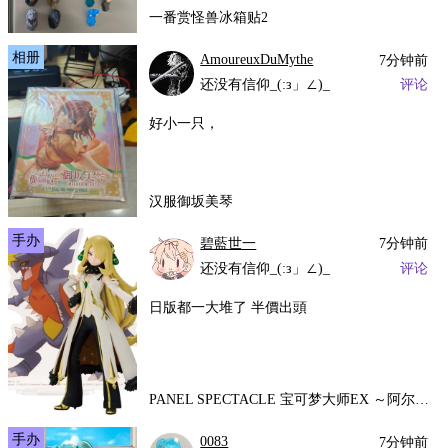
一番赏怪兽冰箱贴2
相册
AmoureuxDuMythe
7分钟前
还没有信仰_(:з」∠)_
评论
好小一只，
汉服御坂美琴
手办
碧藍世一
7分钟前
还没有信仰_(:з」∠)_
评论
日版都一大堆了 半價出頭
PANEL SPECTACLE 宝可梦大师EX ～阿尔套装竹兰&超级烈咬陆鲨～
手办
0083
7分钟前