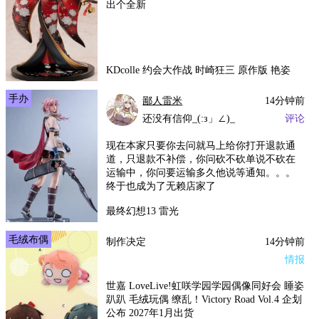
出个全新
KDcolle 约会大作战 时崎狂三 原作版 艳姿
手办
鄙人雷米
14分钟前
还没有信仰_(:з」∠)_
评论
现在本家只要你去问就马上给你打开退款通
道，只退款不补偿，你问砍不砍单说不砍在
运输中，你问要运输多久他说等通知。。。
终于也成为了无赖店家了
最终幻想13 雷光
毛绒布偶
制作决定
14分钟前
情报
世嘉 LoveLive!虹咲学园学园偶像同好会 睡姿
趴趴 毛绒玩偶 缭乱！Victory Road Vol.4 企划
公布 2027年1月出货