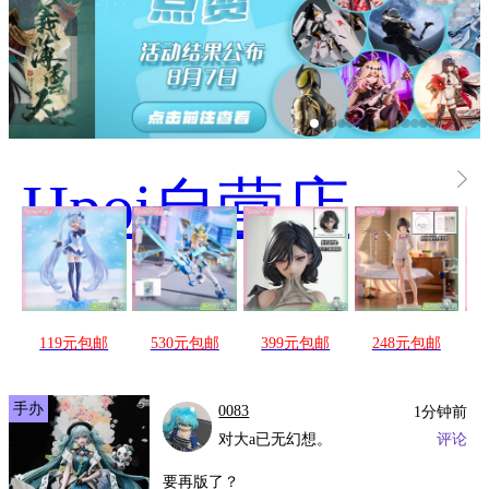
Hpoi自营店
Hpoi常驻周活
动，起航！！
119元包邮
530元包邮
399元包邮
248元包邮
手办
0083
1分钟前
对大a已无幻想。
评论
要再版了？