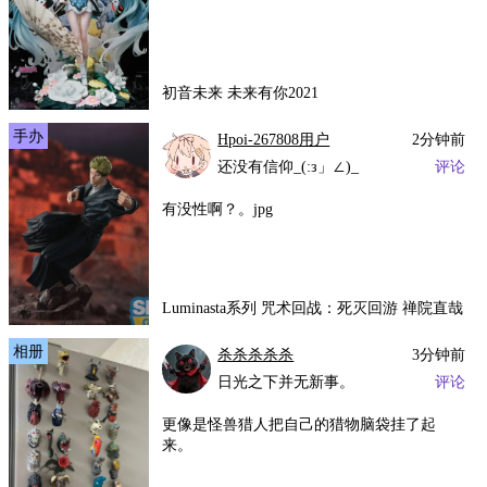
初音未来 未来有你2021
手办
Hpoi-267808用户
2分钟前
还没有信仰_(:з」∠)_
评论
有没性啊？。jpg
Luminasta系列 咒术回战：死灭回游 禅院直哉
相册
杀杀杀杀杀
3分钟前
日光之下并无新事。
评论
更像是怪兽猎人把自己的猎物脑袋挂了起
来。