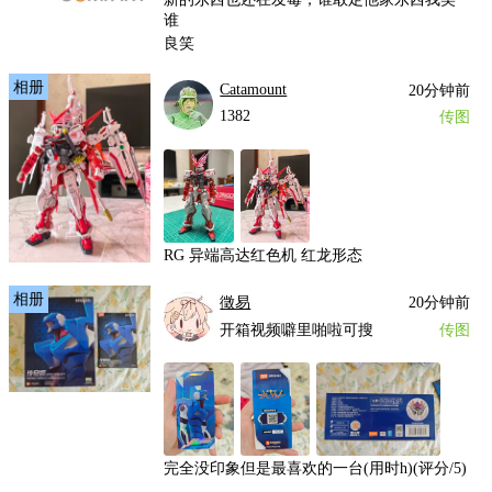
谁
良笑
相册
Catamount
20分钟前
1382
传图
RG 异端高达红色机 红龙形态
相册
徵易
20分钟前
开箱视频噼里啪啦可搜
传图
完全没印象但是最喜欢的一台(用时h)(评分/5)