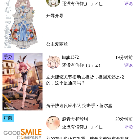
还没有信仰_(:з」∠)_
评论
开导开导
公主爱丽丝
手办
ksgk1372
19分钟前
还没有信仰_(:з」∠)_
评论
左大腿髋关节松动去换货，换回来还是松
的，这个是通病吗？
兔子快速反应小队 突击手 • 蓓尔嘉
厂商
赵青哥和玲珂
20分钟前
还没有信仰_(:з」∠)_
评论
新的东西也还在发霉，谁敢定他家东西我笑