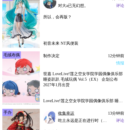
对大a已无幻想。
评论
所以，会再版？
初音未来 NT风便装
毛绒布偶
制作决定
12分钟前
情报
世嘉 LoveLive!莲之空女学院学园偶像俱乐部
睡姿趴趴 毛绒玩偶 Vol.5（EX） 企划公布
2027年1月出货
LoveLive!莲之空女学院学园偶像俱乐部 睡姿趴趴 毛绒玩偶 Vol.5（EX）
手办
收集幸运
13分钟前
吃土永远是正在进行时（好看的就都喜欢.jpg）
评论