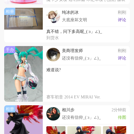
相册
纯冰的冰
刚刚
大底座坏文明
评论
真不错，问下多高呢_(:з」∠)_
到货水
手办
美商理发师
刚刚
还没有信仰_(:з」∠)_
评论
难道说?
赛车初音 2014 EV MIRAI Ver.
相册
相川步
2分钟前
还没有信仰_(:з」∠)_
传图