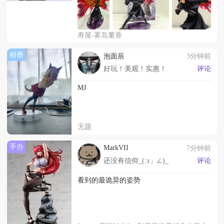
寿屋-雾岛董香
相册
泡面辰
3分钟前
好玩！美观！实惠！
评论
MJ
无题
手办
MarkVII
7分钟前
还没有信仰_(:з」∠)_
评论
看到的最诡异的姿势