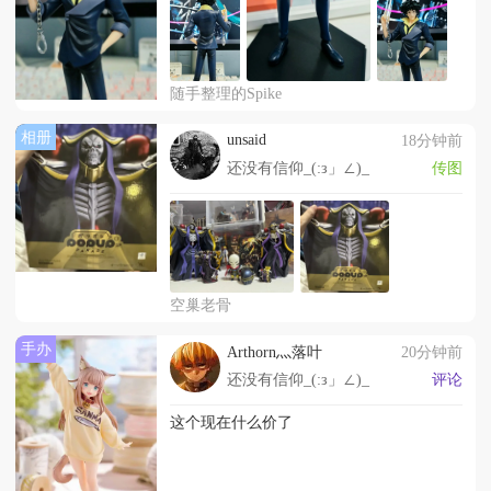
随手整理的Spike
相册
unsaid
18分钟前
还没有信仰_(:з」∠)_
传图
空巢老骨
手办
Arthorn灬落叶
20分钟前
还没有信仰_(:з」∠)_
评论
这个现在什么价了