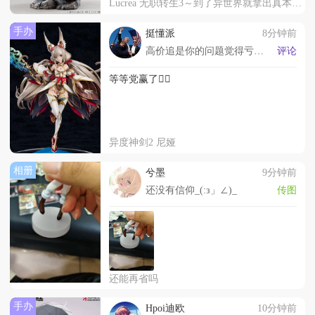
Lucrea 无职转生3～到了异世界就拿出真本事～ 艾莉丝·伯雷亚斯·格雷拉特
手办
挺懂派
8分钟前
高价追是你的问题觉得亏了就哭，黄牛跟狗皮膏药一样
评论
等等党赢了✌🏻
异度神剑2 尼娅
相册
兮墨
9分钟前
还没有信仰_(:з」∠)_
传图
还能再省吗
手办
Hpoi迪欧
10分钟前