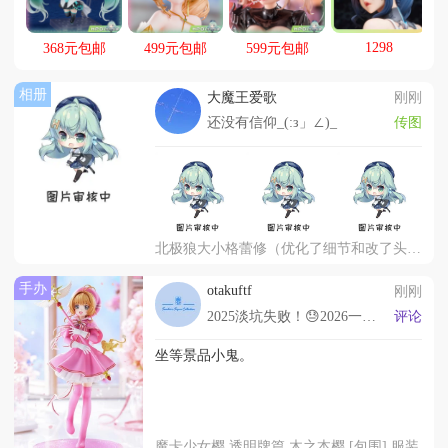
1298
368元包邮
499元包邮
599元包邮
相册
大魔王爱歌
刚刚
还没有信仰_(:з」∠)_
传图
北极狼大小格蕾修（优化了细节和改了头发）
手办
otakuftf
刚刚
2025淡坑失败！😓2026一定要淡坑？！🫠
评论
坐等景品小鬼。
魔卡少女樱 透明牌篇 木之本樱 [包围] 服装