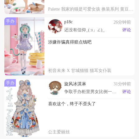
Palette 我家的猫是可爱女孩 换装系列 黄豆粉 〜一起玩〜
手办
p18c
26分钟前
还没有信仰_(:з」∠)_
评论
涉嫌诈骗真得赔点钱吧
初音未来 X 甘城猫猫 猫耳女仆装
手办
旋风冰淇淋
31分钟前
争取手办柜里男女比例一比一
评论
喜欢这个，终于不歪头了
公主爱丽丝