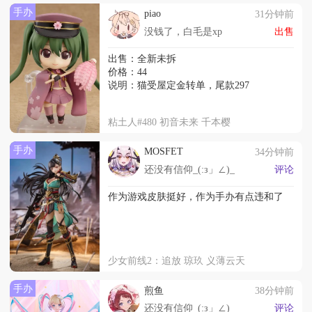
手办
piao
31分钟前
没钱了，白毛是xp
出售
出售：全新未拆
价格：44
说明：猫受屋定金转单，尾款297
粘土人#480 初音未来 千本樱
手办
MOSFET
34分钟前
还没有信仰_(:з」∠)_
评论
作为游戏皮肤挺好，作为手办有点违和了
少女前线2：追放 琼玖 义薄云天
手办
煎鱼
38分钟前
还没有信仰_(:з」∠)_
评论