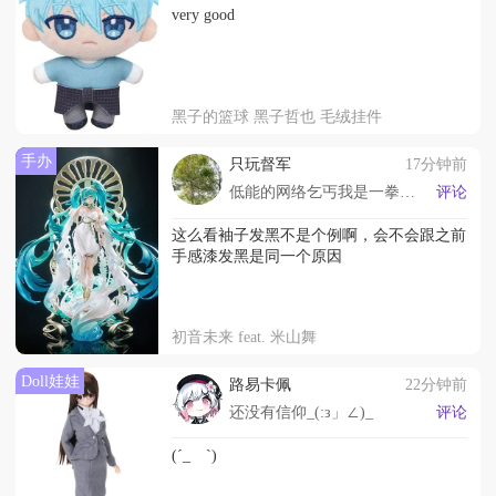
very good
黑子的篮球 黑子哲也 毛绒挂件
手办
只玩督军
17分钟前
低能的网络乞丐我是一拳一个
评论
这么看袖子发黑不是个例啊，会不会跟之前
手感漆发黑是同一个原因
初音未来 feat. 米山舞
Doll娃娃
路易卡佩
22分钟前
还没有信仰_(:з」∠)_
评论
(´_ゝ`)