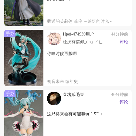
葬送的芙莉莲 菲伦 ～追忆的时光～
手办
Hpoi-474939用户
44分钟前
还没有信仰_(:з」∠)_
评论
你啥时候再版啊
初音未来 编年史
手办
叁塊贰毛壹
46分钟前
评论
这只将来会有可能嘛ψ(｀∇´)ψ