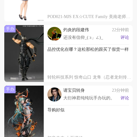
POD021-MJS EX☆CUTE Family 美南老师的一天～课堂参观～
手办
灼炎的段建伟
22分钟前
还没有信仰_(:з」∠)_
评论
品控优化在哪？这松那松的跟买了假货一样
转轮科技系列 惊奇山口 龙隼（忍者龙剑传3 刀锋边缘）
手办
请宝贝转身
23分钟前
大衍神君纯纯玩手办玩的。
评论
导购好似