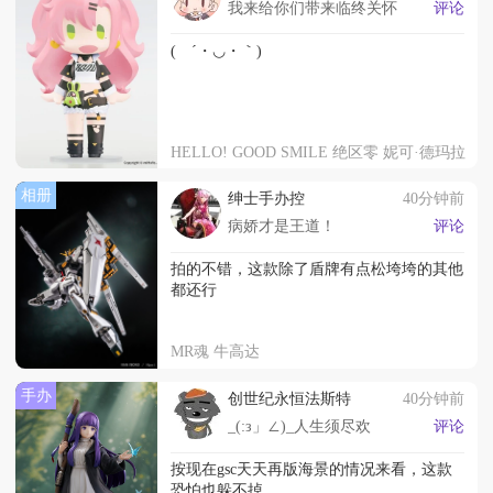
我来给你们带来临终关怀
评论
( ´・◡・｀)
HELLO! GOOD SMILE 绝区零 妮可·德玛拉
相册
绅士手办控
40分钟前
病娇才是王道！
评论
拍的不错，这款除了盾牌有点松垮垮的其他
都还行
MR魂 牛高达
手办
创世纪永恒法斯特
40分钟前
_(:з」∠)_人生须尽欢
评论
按现在gsc天天再版海景的情况来看，这款
恐怕也躲不掉