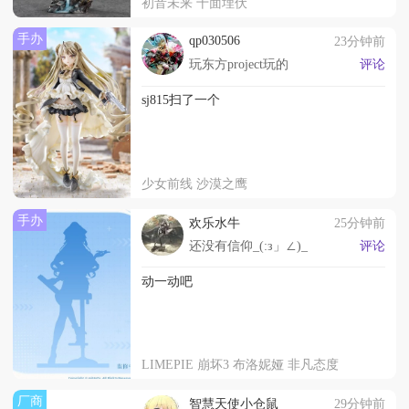
初音未来 十面埋伏
手办
qp030506
23分钟前
玩东方project玩的
评论
sj815扫了一个
少女前线 沙漠之鹰
手办
欢乐水牛
25分钟前
还没有信仰_(:з」∠)_
评论
动一动吧
LIMEPIE 崩坏3 布洛妮娅 非凡态度
厂商
智慧天使小仓鼠
29分钟前