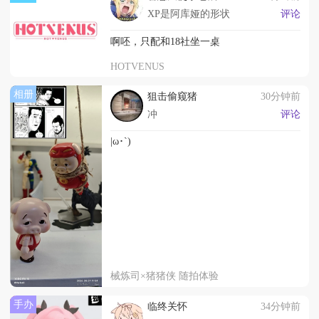
XP是阿库娅的形状
评论
啊呸，只配和18社坐一桌
HOTVENUS
相册
狙击偷窥猪
30分钟前
冲
评论
|ω･`)
械炼司×猪猪侠 随拍体验
手办
临终关怀
34分钟前