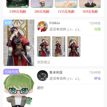
动，起航！
1399元包邮
260元包邮
1155元包邮
929元包邮
相册
Fribb1e
7分钟前
还没有信仰_(:з」∠)_
传图
展图搬运
毛绒布偶
鲁米利亚
7分钟前
还没有信仰_(:з」∠)_
评论
还行