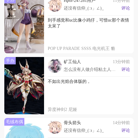
Hpoi-247281用户
11分钟前
还没有信仰_(:з」∠)_
评论
到手感觉和uc比像小鸡仔，可惜uc那个表情
太呆了
POP UP PARADE SSSS.电光机王 貉
手办
矿工仙人
13分钟前
怎么没有人做介绍粘土人视频系列
评论
不如出光焰合体版的，
异度神剑2 尼娅
毛绒布偶
骨头箭头
14分钟前
还没有信仰_(:з」∠)_
评论