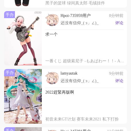
黑子的篮球 绿间真太郎 毛绒挂件
手办
Hpoi-735959用户
8分钟前
还没有信仰_(:з」∠)_
评论
求一个
一番くじ 超级索尼子 -もあぱわー！！- A賞 超级索尼子 -PUNK SONICver.-
手办
lamyautak
9分钟前
还没有信仰_(:з」∠)_
评论
2022趕緊再版啊
初音未来GT计划 赛车未来2021 私下打扮
手办