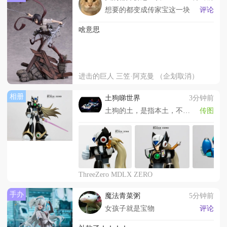
想要的都变成传家宝这一块
评论
啥意思
进击的巨人 三笠·阿克曼 （企划取消）
相册
土狗睇世界
3分钟前
土狗的土，是指本土，不是老土的土
传图
ThreeZero MDLX ZERO
手办
魔法青菜粥
5分钟前
女孩子就是宝物
评论