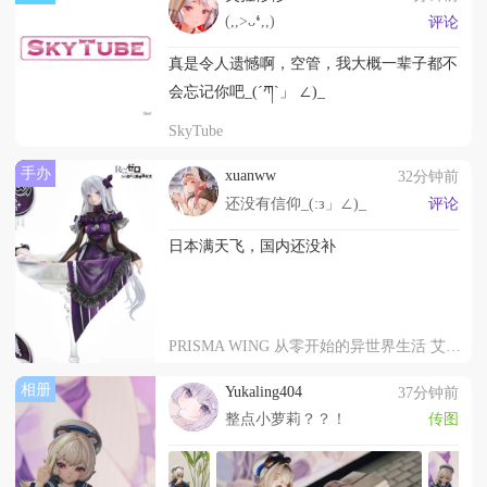
(,,>ᴗ❛,,)
评论
真是令人遗憾啊，空管，我大概一辈子都不
会忘记你吧_(´ཀ`」 ∠)_
SkyTube
手办
xuanww
32分钟前
还没有信仰_(:з」∠)_
评论
日本满天飞，国内还没补
PRISMA WING 从零开始的异世界生活 艾姬多娜 高脚杯款
相册
Yukaling404
37分钟前
整点小萝莉？？！
传图