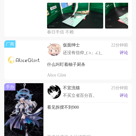
春日手信 不赖
厂商
仮面绅士
22分钟前
还没有信仰_(:з」∠)_
评论
什么叫盯着柚子厨杀
Alice Glint
手办
不宜洗猫
25分钟前
不买立省百分百。
评论
看见拆摆不到900