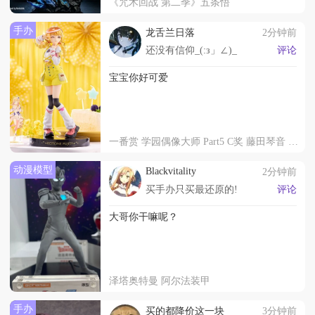
《咒术回战 第二季》五条悟
手办
龙舌兰日落
2分钟前
还没有信仰_(:з」∠)_
评论
宝宝你好可爱
一番赏 学园偶像大师 Part5 C奖 藤田琴音 Gracemaster
动漫模型
Blackvitality
2分钟前
买手办只买最还原的!
评论
大哥你干嘛呢？
泽塔奥特曼 阿尔法装甲
手办
买的都降价这一块
3分钟前