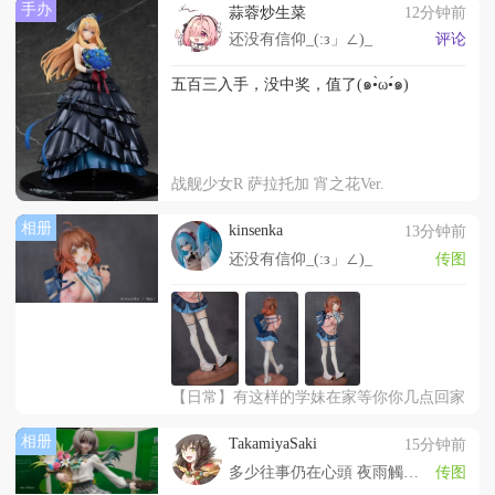
手办
蒜蓉炒生菜
12分钟前
还没有信仰_(:з」∠)_
评论
五百三入手，没中奖，值了(๑•̀ω•́๑)
战舰少女R 萨拉托加 宵之花Ver.
相册
kinsenka
13分钟前
还没有信仰_(:з」∠)_
传图
【日常】有这样的学妹在家等你你几点回家
相册
TakamiyaSaki
15分钟前
多少往事仍在心頭 夜雨觸發這景致令我憂愁
传图