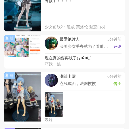
补款了！！！！
少女前线2：追放 芙洛伦 魅惑白羽
相册
最爱纸片人
5分钟前
买美少女手办就为了看胖次的LSP
评论
现在真的要再版了(⁎⁍̴̛ᴗ⁍̴̛⁎)
吓我一跳
相册
潮汕卡缪
6分钟前
点线成面，法网恢恢
传图
表妹