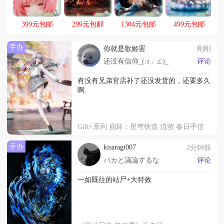
动，起航！！
399元包邮
299元包邮
1304元包邮
499元包邮
手办
你就是歌姬罢
刚刚
还没有信仰_(:з」∠)_
评论
有没有兄弟官店补了还没发货的，还要多久
啊
Gift+系列 崩坏：星穹铁道 流萤 春日手信
手办
kisaragi007
2分钟前
バカと議論するな
评论
一如既往的站尸+大特效