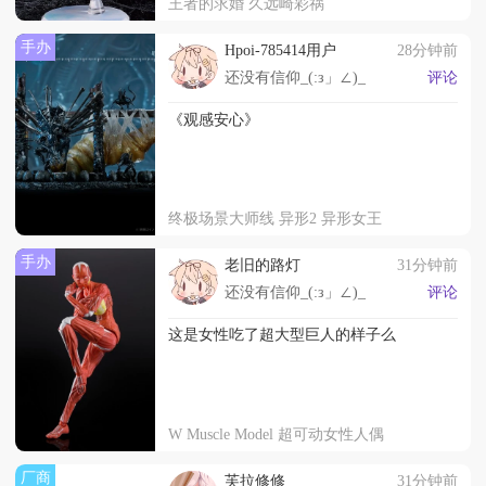
王者的求婚 久远崎彩祸
手办
Hpoi-785414用户
28分钟前
还没有信仰_(:з」∠)_
评论
《观感安心》
终极场景大师线 异形2 异形女王
手办
老旧的路灯
31分钟前
还没有信仰_(:з」∠)_
评论
这是女性吃了超大型巨人的样子么
W Muscle Model 超可动女性人偶
厂商
芙拉修修
31分钟前