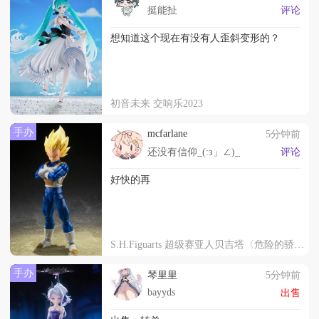
挺能扯
评论
想知道这个现在有没有人歪斜变形的？
初音未来 交响乐2023
手办
mcfarlane
5分钟前
还没有信仰_(:з」∠)_
评论
好快的再
S.H.Figuarts 超级赛亚人贝吉塔〈危险的骄傲〉
手办
琴里里
5分钟前
bayyds
出售