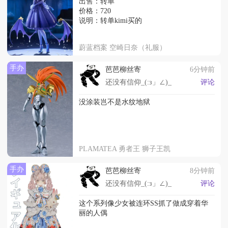
出售：转单
价格：720
说明：转单kimi买的
蔚蓝档案 空崎日奈（礼服）
手办
芭芭柳丝寄
6分钟前
还没有信仰_(:з」∠)_
评论
没涂装岂不是水纹地狱
PLAMATEA 勇者王 狮子王凯
手办
芭芭柳丝寄
8分钟前
还没有信仰_(:з」∠)_
评论
这个系列像少女被连环SS抓了做成穿着华
丽的人偶