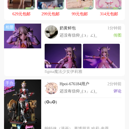
动，起航！！
629元包邮
299元包邮
99元包邮
314元包邮
相册
奶黄鲜包
1分钟前
还没有信仰_(:з」∠)_
传图
figma魔法少女伊莉雅
手办
Hpoi-676184用户
2分钟前
还没有信仰_(:з」∠)_
评论
(✪ω✪)
蝙蝠侠（漫画） 赛博朋克 哈莉·奎恩