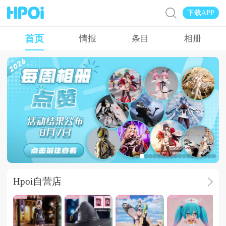
下载APP
首页
情报
条目
相册
Hpoi常驻周活
Hpoi自营店