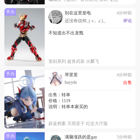
手办
别在这里发电
4分钟前
还没有信仰_(:з」∠)_
评论
不知道出不出龙戬
形刻系列 超兽武装 火麟飞
手办
琴里里
4分钟前
bayyds
出售
出售：转单
价格：1119
说明：转单本家买的
蔚蓝档案 天雨亚子 纪念大厅版
手办
满脑涨跌的是gay
5分钟前