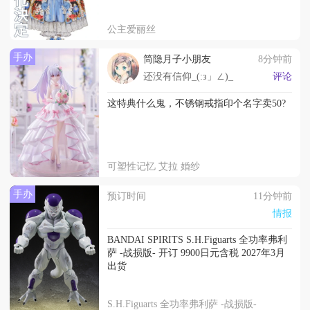
公主爱丽丝
手办
筒隐月子小朋友
8分钟前
还没有信仰_(:з」∠)_
评论
这特典什么鬼，不锈钢戒指印个名字卖50?
可塑性记忆 艾拉 婚纱
手办
预订时间
11分钟前
情报
BANDAI SPIRITS S.H.Figuarts 全功率弗利
萨 -战损版- 开订 9900日元含税 2027年3月
出货
S.H.Figuarts 全功率弗利萨 -战损版-