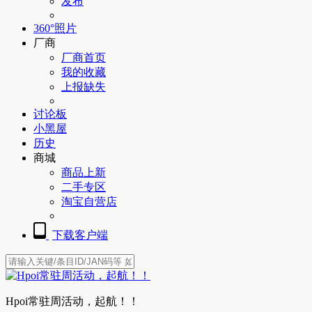
发布
360°照片
厂商
厂商首页
我的收藏
上报缺失
讨论板
小黑屋
历史
商城
商品上新
二手专区
淘宝自营店
下载客户端
Hpoi常驻周活动，起航！！