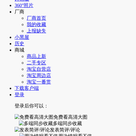
360°照片
厂商
厂商首页
我的收藏
上报缺失
小黑屋
历史
商城
商品上新
二手专区
淘宝自营店
淘宝周边店
淘宝一番赏
下载客户端
登录
登录后你可以：
免费看高清大图
多端同步收藏
发表简评/评论