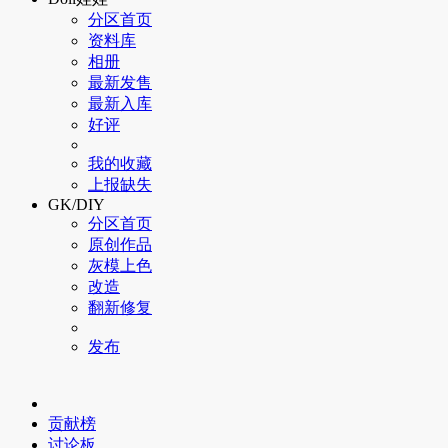
分区首页
资料库
相册
最新发售
最新入库
好评
我的收藏
上报缺失
GK/DIY
分区首页
原创作品
灰模上色
改造
翻新修复
发布
贡献榜
讨论板