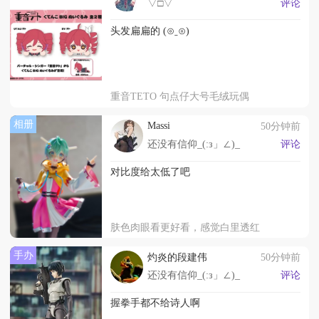
▽□▽
评论
头发扁扁的 (⊙ˍ⊙)
重音TETO 句点仔大号毛绒玩偶
相册
Massi
50分钟前
还没有信仰_(:з」∠)_
评论
对比度给太低了吧
肤色肉眼看更好看，感觉白里透红
手办
灼炎的段建伟
50分钟前
还没有信仰_(:з」∠)_
评论
握拳手都不给诗人啊