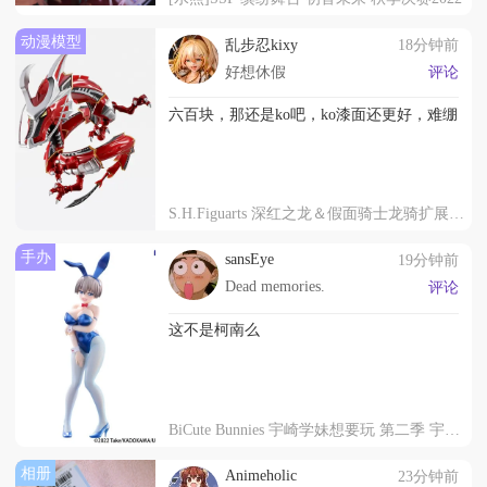
动漫模型
乱步忍kixy
18分钟前
好想休假
评论
六百块，那还是ko吧，ko漆面还更好，难绷
S.H.Figuarts 深红之龙＆假面骑士龙骑扩展配件包
手办
sansEye
19分钟前
Dead memories.
评论
这不是柯南么
BiCute Bunnies 宇崎学妹想要玩 第二季 宇崎花 金属蓝
相册
Animeholic
23分钟前