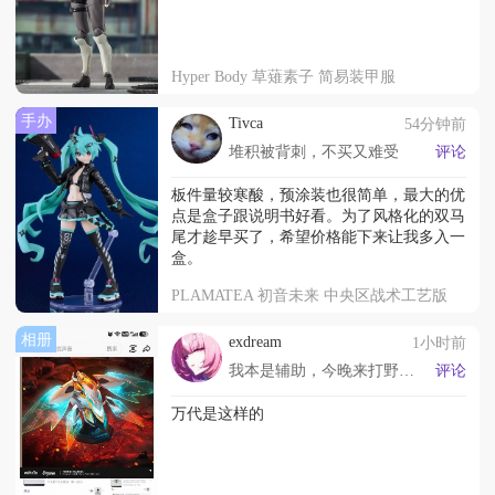
Hyper Body 草薙素子 简易装甲服
手办
Tivca
54分钟前
堆积被背刺，不买又难受
评论
板件量较寒酸，预涂装也很简单，最大的优
点是盒子跟说明书好看。为了风格化的双马
尾才趁早买了，希望价格能下来让我多入一
盒。
PLAMATEA 初音未来 中央区战术工艺版
相册
exdream
1小时前
我本是辅助，今晚来打野～如何呢，那又怎～
评论
万代是这样的