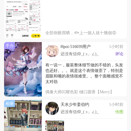
全部倒爺買晒，🐟上一個人就十幾個😡
手办
Hpoi-516039用户
1小时前
还没有信仰_(:з」∠)_
评论
有一说一，服装整体细节做的不错的，头发
也还好。。。就是这个表情做歪了，特别是
眉眼和嘴的表情很难受。。整个面雕感觉不
太对劲
偶像大师闪耀色彩 樋口圆香【Merry】
相册
天水少年姜伯约
1小时前
还没有信仰_(:з」∠)_
传图