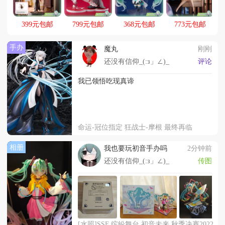
399元包邮
799元包邮
368元包邮
773元包邮
手办
魔丸
刚刚
还没有信仰_(:з」∠)_
评论
我已领悟吃现真谛
命运-冠位指定 狂战士-摩根 最终再临
相册
我也要玩初音手办吗
2分钟前
还没有信仰_(:з」∠)_
传图
[水照]SSF 缤纷舞台 初音未来 秋季决赛2022