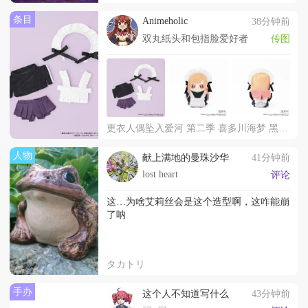
条目
Animeholic
38分钟前
双丸纸头和包指脸爱好者
传图
更衣人偶坠入爱河 第二季 喜多川海梦 黑江雫 文化祭羞耻咖啡厅ver. 娃衣
人物
献上满地的曼珠沙华
41分钟前
lost heart
评论
这…为啥艾莉丝会是这个造型啊，这咋能崩
了呐
タカトリ
手办
这个人不知道写什么
43分钟前