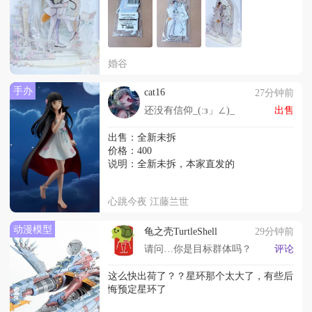
婚谷
手办
cat16
27分钟前
还没有信仰_(:з」∠)_
出售
出售：全新未拆
价格：400
说明：全新未拆，本家直发的
心跳今夜 江藤兰世
动漫模型
龟之壳TurtleShell
29分钟前
请问…你是目标群体吗？
评论
这么快出荷了？？星环那个太大了，有些后
悔预定星环了