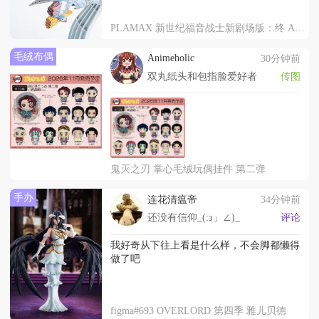
PLAMAX 新世纪福音战士新剧场版：终 AAA Wunder
毛绒布偶
Animeholic
30分钟前
双丸纸头和包指脸爱好者
传图
鬼灭之刃 掌心毛绒玩偶挂件 第二弹
手办
连花清瘟帝
34分钟前
还没有信仰_(:з」∠)_
评论
我好奇从下往上看是什么样，不会脚都懒得
做了吧
figma#693 OVERLORD 第四季 雅儿贝德