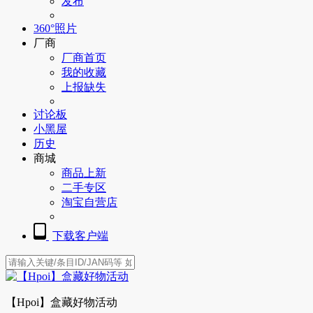
发布
360°照片
厂商
厂商首页
我的收藏
上报缺失
讨论板
小黑屋
历史
商城
商品上新
二手专区
淘宝自营店
下载客户端
【Hpoi】盒藏好物活动