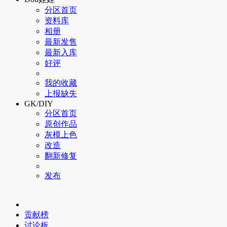
分区首页
资料库
相册
最新发售
最新入库
好评
我的收藏
上报缺失
GK/DIY
分区首页
原创作品
灰模上色
改造
翻新修复
发布
贡献榜
讨论板