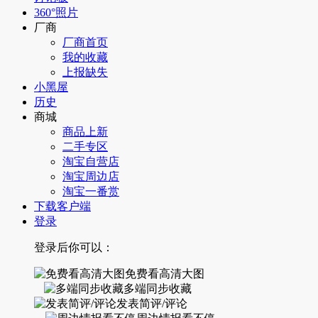
360°照片
厂商
厂商首页
我的收藏
上报缺失
小黑屋
历史
商城
商品上新
二手专区
淘宝自营店
淘宝周边店
淘宝一番赏
下载客户端
登录
登录后你可以：
免费看高清大图
多端同步收藏
发表简评/评论