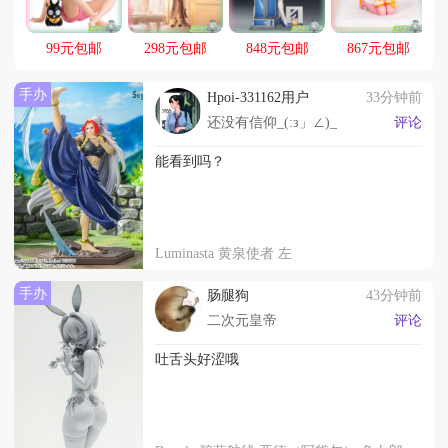
99元包邮
298元包邮
848元包邮
867元包邮
手办
Hpoi-331162用户
33分钟前
还没有信仰_(:з」∠)_
评论
能看到吗？
Luminasta 黄泉使者 左
手办
肠腿狗
43分钟前
二次元皇帝
评论
吐舌头好涩哦