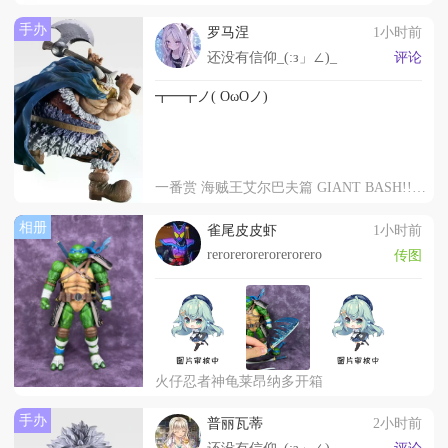
手办
罗马涅
1小时前
还没有信仰_(:з」∠)_
评论
┳━┳ノ( OωOノ)
一番赏 海贼王艾尔巴夫篇 GIANT BASH!! 第二弹 D赏 布罗基
相册
雀尾皮皮虾
1小时前
rerorerorerorerorero
传图
火仔忍者神龟莱昂纳多开箱
手办
普丽瓦蒂
2小时前