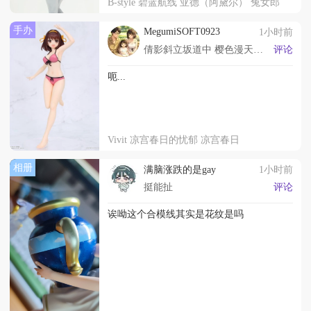
B-style 碧蓝航线 亚德（阿黛尔） 兔女郎
手办
MegumiSOFT0923
1小时前
倩影斜立坂道中 樱色漫天与恵逢
评论
呃...
Vivit 凉宫春日的忧郁 凉宫春日
相册
满脑涨跌的是gay
1小时前
挺能扯
评论
诶呦这个合模线其实是花纹是吗