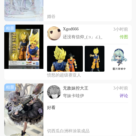
婚谷
相册
Xgod666
3小时前
还没有信仰_(:з」∠)_
传图
愤怒的超级赛亚人
相册
无敌妹控大王
3小时前
穹妹卡哇伊
评论
好看
切西瓜白洲梓涂装成品