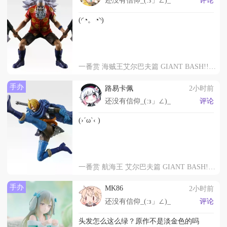
还没有信仰_(:з」∠)_
评论
(◜◔。◔◝)
一番赏 海贼王艾尔巴夫篇 GIANT BASH!! 第二弹 思克巴·贾巴 MASTERLISE EXPIECE
手办
路易卡佩
2小时前
还没有信仰_(:з」∠)_
评论
(›´ω`‹ )
一番赏 航海王 艾尔巴夫篇 GIANT BASH!! 第二弹 B赏 山治 MASTERLISE EXPIECE
手办
MK86
2小时前
还没有信仰_(:з」∠)_
评论
头发怎么这么绿？原作不是淡金色的吗