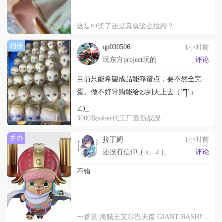
这是中奖了还是真就这么拉跨？
相册
qp030506
1小时前
玩东方project玩的
评论
目前只能希望成品能靠谱点，要不然全完
蛋。做不好导购能给炒到天上去_(´ཀ`」
∠)_
3000块saber代工厂最新战况
手办
拉丁姆
1小时前
还没有信仰_(:з」∠)_
评论
不错
一番赏 海贼王艾尔巴夫篇 GIANT BASH!! 第二弹 C赏 托尼托尼・乔巴 MASTERLISE EXPIECE