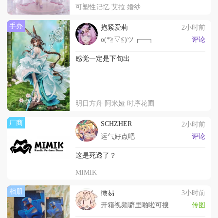
可塑性记忆 艾拉 婚纱
手办
抱紧爱莉
2小时前
o(*≧▽≦)ツ┏━┓
评论
感觉一定是下旬出
明日方舟 阿米娅 时序花圃
厂商
SCHZHER
2小时前
运气好点吧
评论
这是死透了？
MIMIK
相册
徵易
3小时前
开箱视频噼里啪啦可搜
传图