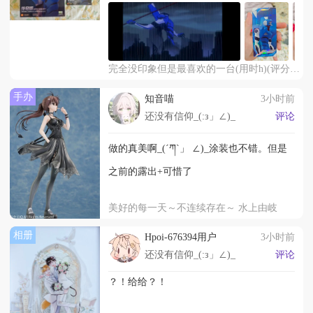
完全没印象但是最喜欢的一台(用时h)(评分/5)
手办
知音喵
3小时前
还没有信仰_(:з」∠)_
评论
做的真美啊_(´ཀ`」 ∠)_涂装也不错。但是
之前的露出+可惜了
美好的每一天～不连续存在～ 水上由岐
相册
Hpoi-676394用户
3小时前
还没有信仰_(:з」∠)_
评论
？！给给？！