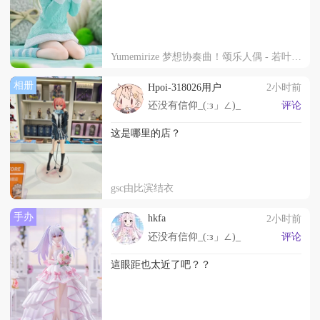
Yumemirize 梦想协奏曲！颂乐人偶 - 若叶睦- ～睡衣派对！～
相册
Hpoi-318026用户
2小时前
还没有信仰_(:з」∠)_
评论
这是哪里的店？
gsc由比滨结衣
手办
hkfa
2小时前
还没有信仰_(:з」∠)_
评论
這眼距也太近了吧？？