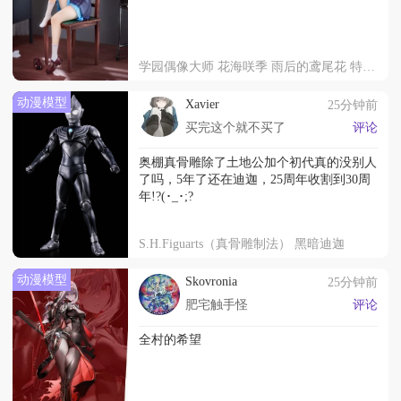
学园偶像大师 花海咲季 雨后的鸢尾花 特训前
动漫模型
Xavier
25分钟前
买完这个就不买了
评论
奥棚真骨雕除了土地公加个初代真的没别人
了吗，5年了还在迪迦，25周年收割到30周
年!?(･_･;?
S.H.Figuarts（真骨雕制法） 黑暗迪迦
动漫模型
Skovronia
25分钟前
肥宅触手怪
评论
全村的希望