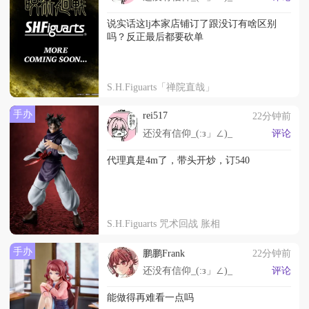
说实话这lj本家店铺订了跟没订有啥区别
吗？反正最后都要砍单
S.H.Figuarts「禅院直哉」
手办
rei517
22分钟前
还没有信仰_(:з」∠)_
评论
代理真是4m了，带头开炒，订540
S.H.Figuarts 咒术回战 胀相
手办
鹏鹏Frank
22分钟前
还没有信仰_(:з」∠)_
评论
能做得再难看一点吗