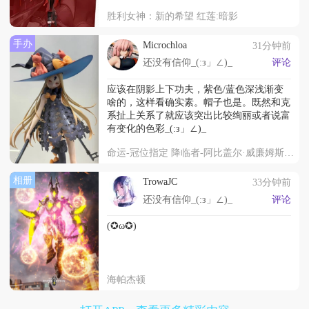
胜利女神：新的希望 红莲:暗影
手办
Microchloa
31分钟前
还没有信仰_(:з」∠)_
评论
应该在阴影上下功夫，紫色/蓝色深浅渐变
啥的，这样看确实素。帽子也是。既然和克
系扯上关系了就应该突出比较绚丽或者说富
有变化的色彩_(:з」∠)_
命运-冠位指定 降临者-阿比盖尔·威廉姆斯 第二再临
相册
TrowaJC
33分钟前
还没有信仰_(:з」∠)_
评论
(✪ω✪)
海帕杰顿