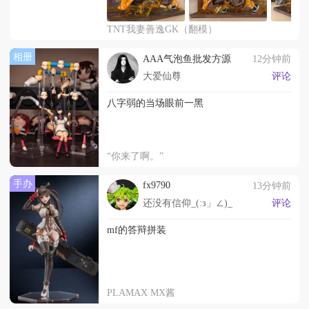
TNT我妻善逸GK（翻模）
相册
AAA气泡鱼批发方源
12分钟前
大爱仙尊
评论
八字弱的当场眼前一黑
“你来了啊。”
手办
fx9790
13分钟前
还没有信仰_(:з」∠)_
评论
mf的答辩拼装
PLAMAX MX酱