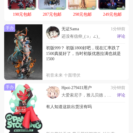
得晒（）
198元包邮
287元包邮
298元包邮
249元包邮
手办
无证Sama
1分钟前
还没有信仰_(:з」∠)_
评论
初版999？ 初版1800好吧，现在汇率跌了
1500真挺好了，当时初版优惠拉满也就是
1500
初音未来 十面埋伏
手办
Hpoi-279411用户
3分钟前
大爱索尼子，雅儿贝德，爱涩涩手办
评论
有人知道这款出货没有吗