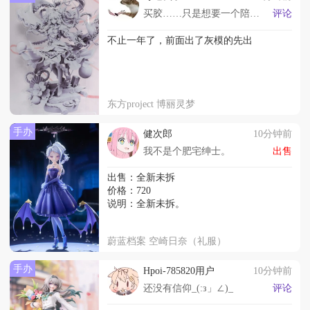
买胶……只是想要一个陪伴罢了
评论
不止一年了，前面出了灰模的先出
东方project 博丽灵梦
手办
健次郎
10分钟前
我不是个肥宅绅士。
出售
出售：全新未拆
价格：720
说明：全新未拆。
蔚蓝档案 空崎日奈（礼服）
手办
Hpoi-785820用户
10分钟前
还没有信仰_(:з」∠)_
评论