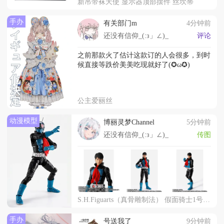
新吊带袜天使 显示器顶部摆件 丝坎蒂
手办
有关部门m
4分钟前
还没有信仰_(:з」∠)_
评论
之前那款火了估计这款订的人会很多，到时
候直接等跌价美美吃现就好了(✪ω✪)
公主爱丽丝
动漫模型
博丽灵梦Channel
5分钟前
还没有信仰_(:з」∠)_
传图
S.H.Figuarts（真骨雕制法） 假面骑士1号／本乡猛（假面骑士 第一章）
手办
号送我了
9分钟前