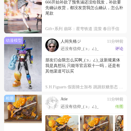
666开始补款了预售涵还没给我发，补款要
先确认收货，都没发货我怎么确认，怎么补
尾款
Gift+系列 崩坏：星穹铁道 流萤 春日手信
动漫模型
人间失格ジ
11分钟前
还没有信仰_(:з」∠)_
评论
朋友们会限怎么买啊_(:з」∠)_这新规素体
我是真想玩 只能等官店双十一吗，还是有
其他渠道可以买
S.H.Figuarts 假面骑士加布 跳跳软糖形态 零食假面骑士套装
相册
Atie
11分钟前
还没有信仰_(:з」∠)_
传图