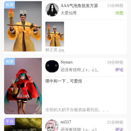
相册
AAA气泡鱼批发方源
13分钟前
大爱仙尊
传图
林正英.jpg
相册
Styears
19分钟前
还没有信仰_(:з」∠)_
评论
噗中和一下，可爱捏
全部的大奶手办被表妹看到后。。。
手办
rei517
21分钟前
还没有信仰_(:з」∠)_
评论