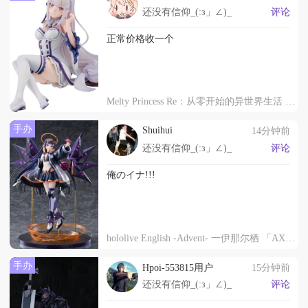
还没有信仰_(:з」∠)_
评论
正常价格收一个
Melty Princess Re：从零开始的异世界生活 掌中爱蜜莉雅
手办
Shuihui
14分钟前
还没有信仰_(:з」∠)_
评论
俺のイナ!!!
hololive English -Advent- 一伊那尔栖 「AXGRIT」
手办
Hpoi-553815用户
15分钟前
还没有信仰_(:з」∠)_
评论