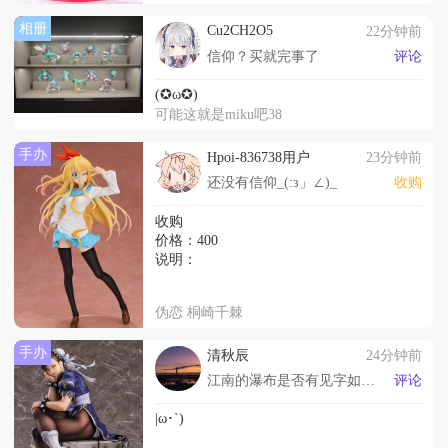
相册
Cu2CH2O5
22分钟前
信仰？买就完事了
评论
(✪ω✪)
可能这就是miku吧38
手办
Hpoi-836738用户
23分钟前
还没有信仰_(:з」∠)_
收购
收购
价格：400
说明：
伪恋 桐崎千棘
手办
清秋辰
24分钟前
江南的瀑布是否有见字如面的感觉
评论
|ω･`)