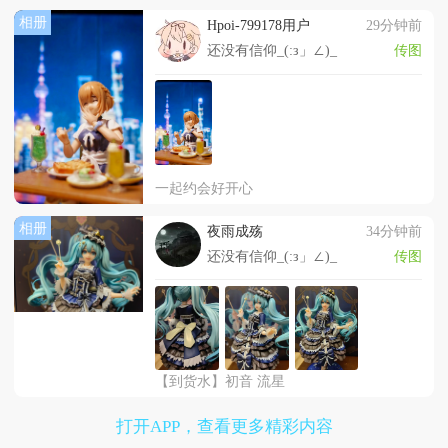
相册
Hpoi-799178用户
29分钟前
还没有信仰_(:з」∠)_
传图
一起约会好开心
相册
夜雨成殇
34分钟前
还没有信仰_(:з」∠)_
传图
【到货水】初音 流星
打开APP，查看更多精彩内容