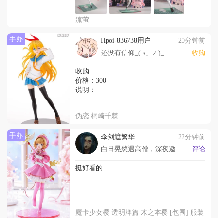
流萤
手办
Hpoi-836738用户
20分钟前
还没有信仰_(:з」∠)_
收购
收购
价格：300
说明：
伪恋 桐崎千棘
手办
伞剑遮繁华
22分钟前
白日晃悠遇高僧，深夜遨游觅神人～
评论
挺好看的
魔卡少女樱 透明牌篇 木之本樱 [包围] 服装