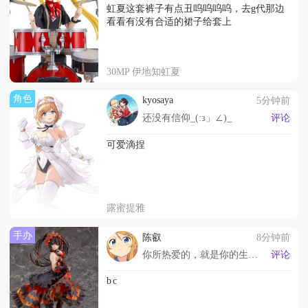
虹夏这套裤子有点丑呜呜呜呜，去g代那边
看看有没有合适的裙子给套上
30MP 伊地知虹夏
角色
kyosaya
5分钟前
还没有信仰_(:з」∠)_
评论
可爱滴捏
露蜜提雅
手办
陈叡
8分钟前
你所热爱的，就是你的生活。
评论
b c