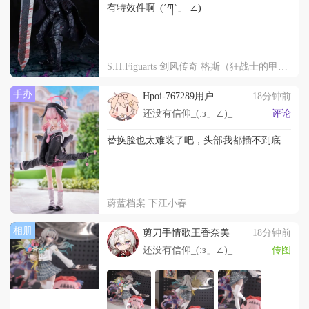
有特效件啊_(´ཀ`」 ∠)_
S.H.Figuarts 剑风传奇 格斯（狂战士的甲胄）-激情- ＜战斗版＞
手办
Hpoi-767289用户
18分钟前
还没有信仰_(:з」∠)_
评论
替换脸也太难装了吧，头部我都插不到底
蔚蓝档案 下江小春
相册
剪刀手情歌王香奈美
18分钟前
还没有信仰_(:з」∠)_
传图