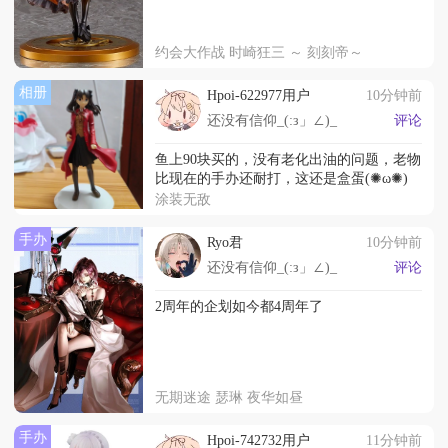
约会大作战 时崎狂三 ～ 刻刻帝～
相册
Hpoi-622977用户
10分钟前
还没有信仰_(:з」∠)_
评论
鱼上90块买的，没有老化出油的问题，老物
比现在的手办还耐打，这还是盒蛋(✺ω✺)
涂装无敌
手办
Ryo君
10分钟前
还没有信仰_(:з」∠)_
评论
2周年的企划如今都4周年了
无期迷途 瑟琳 夜华如昼
手办
Hpoi-742732用户
11分钟前