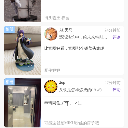
街头霸王 春丽
相册
AL天马
24分钟前
逐渐淡坑中，给未来特别喜欢的款式留点空间
评论
比官图好看，官图那个锅盖头难绷
肥伦妈妈
相册
2up
27分钟前
头铁是怎样炼成的( ớ ₃ờ)
评论
申请同住_(´ཀ`」 ∠)_
可能这就是MIKU粉丝的房子吧