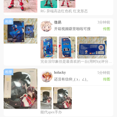
RG 异端高达红色机 红龙形态
相册
徵易
3分钟前
开箱视频噼里啪啦可搜
传图
完全没印象但是最喜欢的一台(用时h)(评分/5)
相册
holucky
5分钟前
还没有信仰_(:з」∠)_
传图
能代apex手办