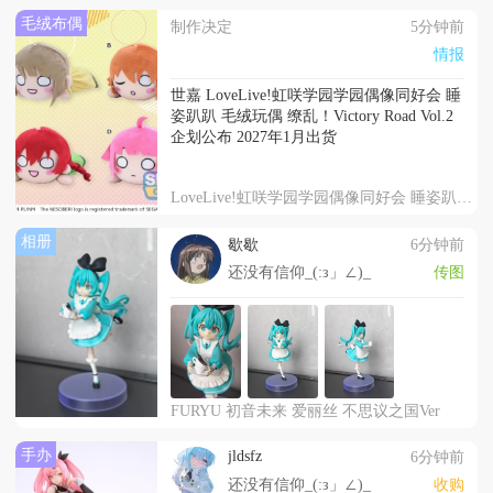
毛绒布偶
制作决定
5分钟前
情报
世嘉 LoveLive!虹咲学园学园偶像同好会 睡
姿趴趴 毛绒玩偶 缭乱！Victory Road Vol.2
企划公布 2027年1月出货
LoveLive!虹咲学园学园偶像同好会 睡姿趴趴 毛绒玩偶 缭乱！Victory Road Vol.2
相册
歇歇
6分钟前
还没有信仰_(:з」∠)_
传图
FURYU 初音未来 爱丽丝 不思议之国Ver
手办
jldsfz
6分钟前
还没有信仰_(:з」∠)_
收购