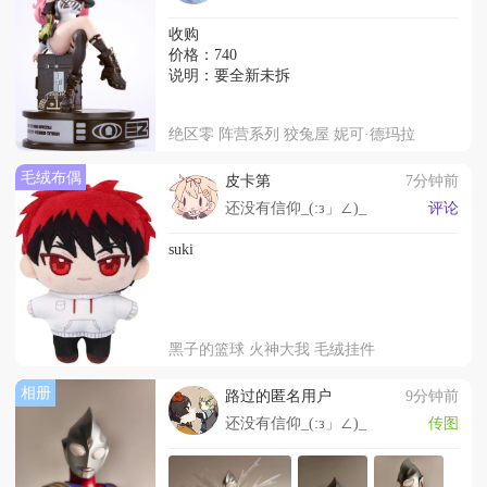
收购
价格：740
说明：要全新未拆
绝区零 阵营系列 狡兔屋 妮可·德玛拉
毛绒布偶
皮卡第
7分钟前
还没有信仰_(:з」∠)_
评论
suki
黑子的篮球 火神大我 毛绒挂件
相册
路过的匿名用户
9分钟前
还没有信仰_(:з」∠)_
传图