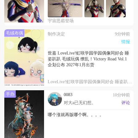
宇宙恶霸登场
毛绒布偶
制作决定
9分钟前
情报
世嘉 LoveLive!虹咲学园学园偶像同好会 睡
姿趴趴 毛绒玩偶 缭乱！Victory Road Vol.1
企划公布 2027年1月出货
LoveLive!虹咲学园学园偶像同好会 睡姿趴趴 毛绒玩偶 缭乱！Victory Road Vol.1
手办
0083
10分钟前
对大a已无幻想。
评论
哪个涨就再版哪个啊。。。。