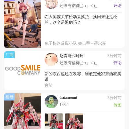
还没有信仰_(:з」∠)_
评论
左大腿髋关节松动去换货，换回来还是松
的，这个是通病吗？
兔子快速反应小队 突击手 • 蓓尔嘉
厂商
赵青哥和玲珂
3分钟前
还没有信仰_(:з」∠)_
评论
新的东西也还在发霉，谁敢定他家东西我笑
谁
良笑
相册
Catamount
3分钟前
1382
传图