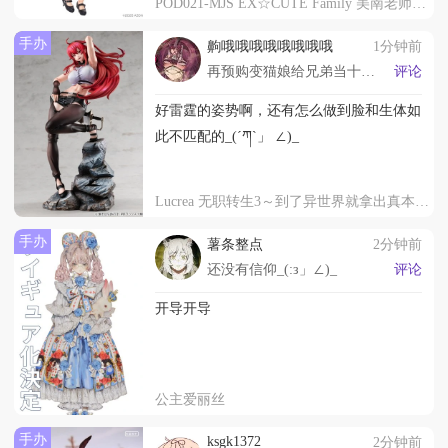
POD021-MJS EX☆CUTE Family 美南老师的一天～课堂参观～
手办
齁哦哦哦哦哦哦哦哦
1分钟前
再预购变猫娘给兄弟当十天女友，太痛苦了˃ ˄ ˂
评论
好雷霆的姿势啊，还有怎么做到脸和生体如
此不匹配的_(´ཀ`」 ∠)_
Lucrea 无职转生3～到了异世界就拿出真本事～ 艾莉丝·伯雷亚斯·格雷拉特
手办
薯条整点
2分钟前
还没有信仰_(:з」∠)_
评论
开导开导
公主爱丽丝
手办
ksgk1372
2分钟前