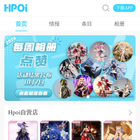
下载APP
首页
情报
条目
相册
Hpoi常驻周活
Hpoi自营店