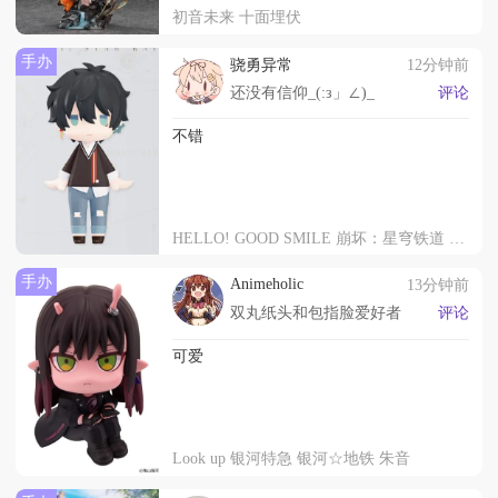
初音未来 十面埋伏
手办
骁勇异常
12分钟前
还没有信仰_(:з」∠)_
评论
不错
HELLO! GOOD SMILE 崩坏：星穹铁道 丹恒·美味启航
手办
Animeholic
13分钟前
双丸纸头和包指脸爱好者
评论
可爱
Look up 银河特急 银河☆地铁 朱音