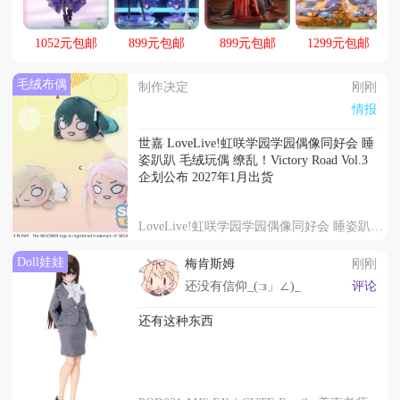
动，起航！！
1052元包邮
899元包邮
899元包邮
1299元包邮
毛绒布偶
制作决定
刚刚
情报
世嘉 LoveLive!虹咲学园学园偶像同好会 睡
姿趴趴 毛绒玩偶 缭乱！Victory Road Vol.3
企划公布 2027年1月出货
LoveLive!虹咲学园学园偶像同好会 睡姿趴趴 毛绒玩偶 缭乱！Victory Road Vol.3
Doll娃娃
梅肯斯姆
刚刚
还没有信仰_(:з」∠)_
评论
还有这种东西