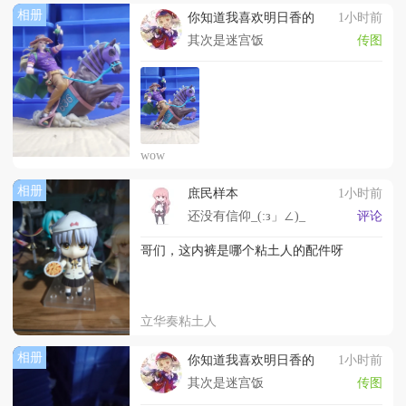
相册
你知道我喜欢明日香的
1小时前
其次是迷宫饭
传图
wow
相册
庶民样本
1小时前
还没有信仰_(:з」∠)_
评论
哥们，这内裤是哪个粘土人的配件呀
立华奏粘土人
相册
你知道我喜欢明日香的
1小时前
其次是迷宫饭
传图