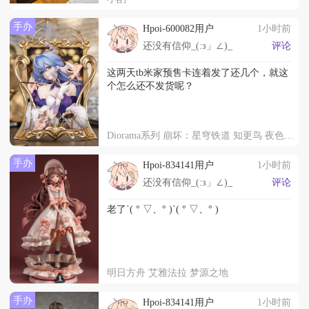
手办
Hpoi-600082用户
1小时前
还没有信仰_(:з」∠)_
评论
这两天tb米家预售卡连着发了还几个，就这
个怎么还不发货呢？
Diorama系列 崩坏：星穹铁道 知更鸟 夜色流光溢彩
手办
Hpoi-834141用户
1小时前
还没有信仰_(:з」∠)_
评论
老了ˋ( ° ▽、° )ˋ( ° ▽、° )
明日方舟 艾雅法拉 梦源之地
手办
Hpoi-834141用户
1小时前