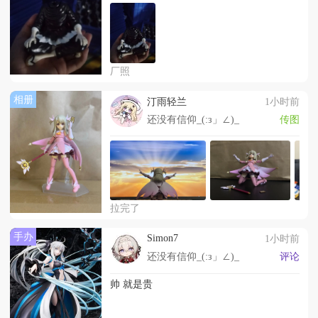
厂照
相册
汀雨轻兰
1小时前
还没有信仰_(:з」∠)_
传图
拉完了
手办
Simon7
1小时前
还没有信仰_(:з」∠)_
评论
帅 就是贵