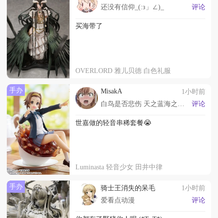
还没有信仰_(:з」∠)_
评论
买海带了
OVERLORD 雅儿贝德 白色礼服
手办
MisakA
1小时前
白鸟是否悲伤 天之蓝海之蓝 未染其色只能漂泊
评论
世嘉做的轻音串稀套餐😭
Luminasta 轻音少女 田井中律
手办
骑士王消失的呆毛
1小时前
爱看点动漫
评论