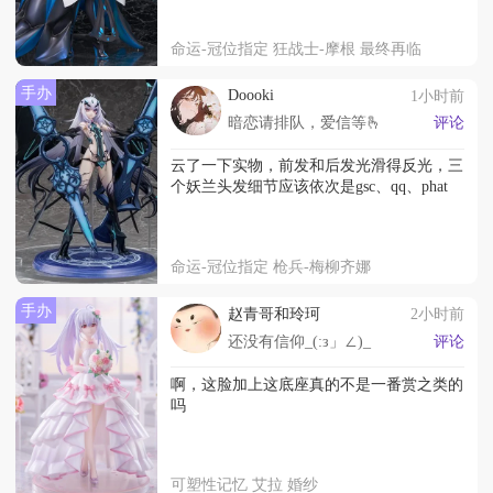
命运-冠位指定 狂战士-摩根 最终再临
手办
Doooki
1小时前
暗恋请排队，爱信等🫰
评论
云了一下实物，前发和后发光滑得反光，三
个妖兰头发细节应该依次是gsc、qq、phat
命运-冠位指定 枪兵-梅柳齐娜
手办
赵青哥和玲珂
2小时前
还没有信仰_(:з」∠)_
评论
啊，这脸加上这底座真的不是一番赏之类的
吗
可塑性记忆 艾拉 婚纱