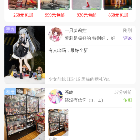
268元包邮
999元包邮
930元包邮
868元包邮
手办
一只萝莉控
刚刚
萝莉是极好的 特别好， 好
评论
有人出吗，最好全新
少女前线 HK416 黑猫的赠礼Ver.
相册
苍岭
37分钟前
还没有信仰_(:з」∠)_
传图
小酌