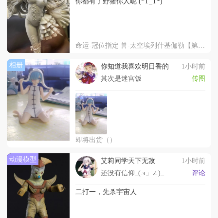
你都有了野猪你人呢 (*T_T*)
命运-冠位指定 兽-太空埃列什基伽勒【第三再临】
相册
你知道我喜欢明日香的
1小时前
其次是迷宫饭
传图
即将出货（）
动漫模型
艾莉同学天下无敌
1小时前
还没有信仰_(:з」∠)_
评论
二打一，先杀宇宙人