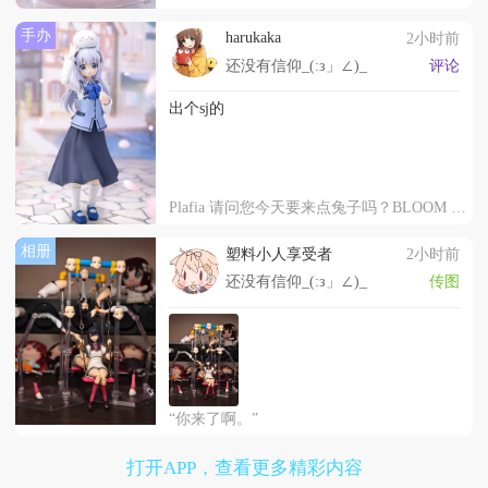
手办
harukaka
2小时前
还没有信仰_(:з」∠)_
评论
出个sj的
Plafia 请问您今天要来点兔子吗？BLOOM 智乃
相册
塑料小人享受者
2小时前
还没有信仰_(:з」∠)_
传图
“你来了啊。”
打开APP，查看更多精彩内容