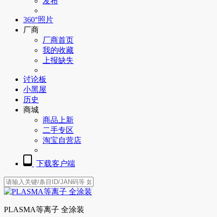
发布
360°照片
厂商
厂商首页
我的收藏
上报缺失
讨论板
小黑屋
历史
商城
商品上新
二手专区
淘宝自营店
下载客户端
PLASMA等离子 全涂装