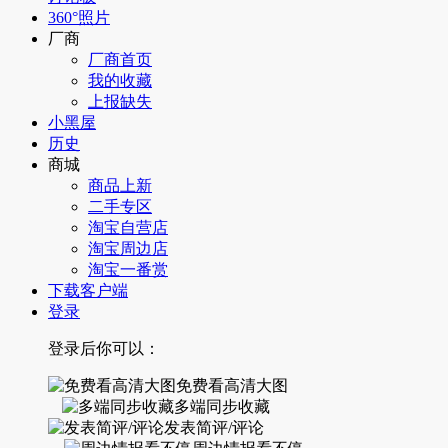
360°照片
厂商
厂商首页
我的收藏
上报缺失
小黑屋
历史
商城
商品上新
二手专区
淘宝自营店
淘宝周边店
淘宝一番赏
下载客户端
登录
登录后你可以：
免费看高清大图
多端同步收藏
发表简评/评论