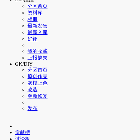
分区首页
资料库
相册
最新发售
最新入库
好评
我的收藏
上报缺失
GK/DIY
分区首页
原创作品
灰模上色
改造
翻新修复
发布
贡献榜
讨论板