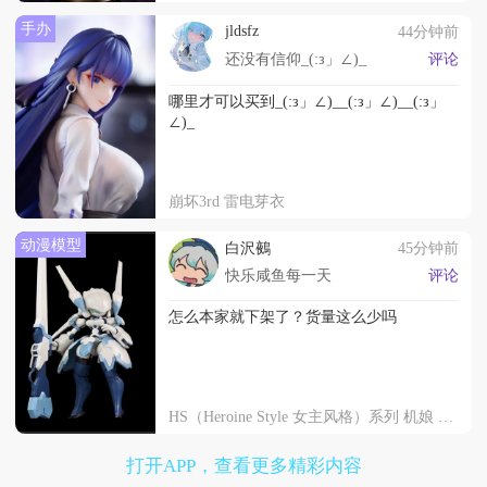
手办
jldsfz
44分钟前
还没有信仰_(:з」∠)_
评论
哪里才可以买到_(:з」∠)__(:з」∠)__(:з」
∠)_
崩坏3rd 雷电芽衣
动漫模型
白沢鵺
45分钟前
快乐咸鱼每一天
评论
怎么本家就下架了？货量这么少吗
HS（Heroine Style 女主风格）系列 机娘 爆破少女 / 爆裂战姬
打开APP，查看更多精彩内容