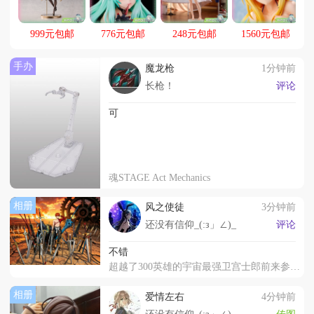
动，起航！！
999元包邮
776元包邮
248元包邮
1560元包邮
手办
魔龙枪
1分钟前
长枪！
评论
可
魂STAGE Act Mechanics
相册
风之使徒
3分钟前
还没有信仰_(:з」∠)_
评论
不错
超越了300英雄的宇宙最强卫宫士郎前来参见！
相册
爱情左右
4分钟前