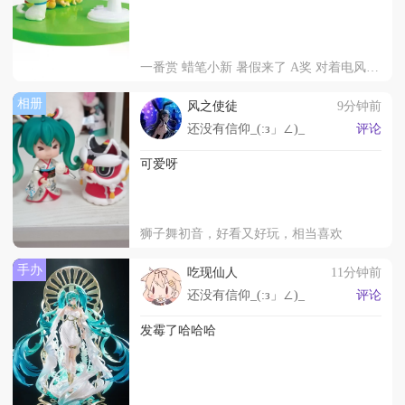
一番赏 蜡笔小新 暑假来了 A奖 对着电风扇「啊～」立体模型手办
相册
风之使徒
9分钟前
还没有信仰_(:з」∠)_
评论
可爱呀
狮子舞初音，好看又好玩，相当喜欢
手办
吃现仙人
11分钟前
还没有信仰_(:з」∠)_
评论
发霉了哈哈哈