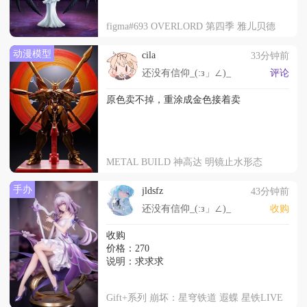
figma#693 OVERLORD 第四季 雅儿贝德
动漫模型
cila
33分钟前
还没有信仰_(:з」∠)_
评论
原色卖不掉，重涂成金色接着卖
METAL BUILD 神高达 明镜止水形态
手办
jldsfz
43分钟前
还没有信仰_(:з」∠)_
收购
收购
价格：270
说明：求求求
Gift+系列 崩坏：星穹铁道 遐蝶 星铁LIVE