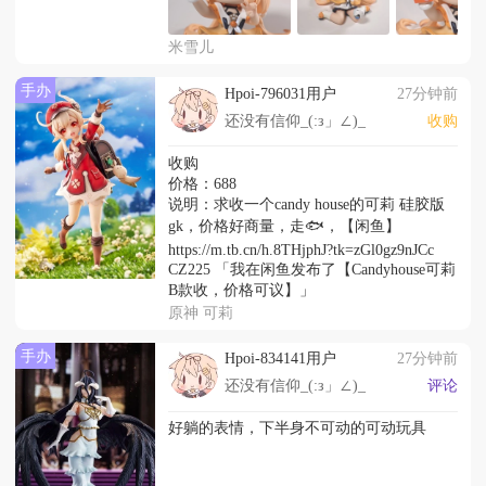
米雪儿
手办
Hpoi-796031用户
27分钟前
还没有信仰_(:з」∠)_
收购
收购
价格：688
说明：求收一个candy house的可莉 硅胶版
gk，价格好商量，走🐟，【闲鱼】
https://m.tb.cn/h.8THjphJ?tk=zGl0gz9nJCc
CZ225 「我在闲鱼发布了【Candyhouse可莉
B款收，价格可议】」
原神 可莉
手办
Hpoi-834141用户
27分钟前
还没有信仰_(:з」∠)_
评论
好躺的表情，下半身不可动的可动玩具