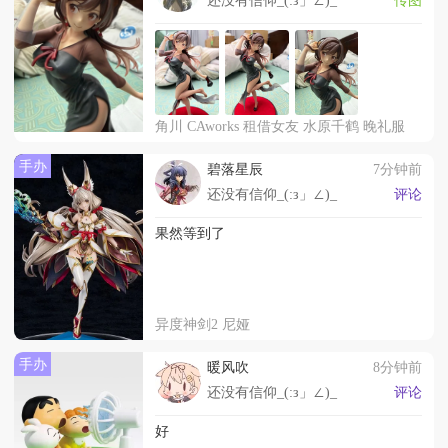
还没有信仰_(:з」∠)_
传图
角川 CAworks 租借女友 水原千鹤 晚礼服
手办
碧落星辰
7分钟前
还没有信仰_(:з」∠)_
评论
果然等到了
异度神剑2 尼娅
手办
暖风吹
8分钟前
还没有信仰_(:з」∠)_
评论
好