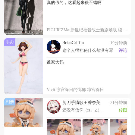
真的假的，这看起来很不错啊
FIGURIZMα 新世纪福音战士新剧场版 绫波零（仮称） 驾驶服
手办
BrianGriffin
19分钟前
这个人很神秘什么都没有写
评论
谁家大妈
Vivit 凉宫春日的忧郁 凉宫春日
相册
剪刀手情歌王香奈美
21分钟前
还没有信仰_(:з」∠)_
传图