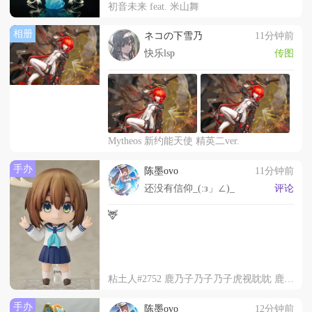
初音未来 feat. 米山舞
相册
ネコの下雪乃
11分钟前
快乐lsp
传图
Mytheos 新约能天使 精英二ver.
手办
陈墨ovo
11分钟前
还没有信仰_(:з」∠)_
评论
🦌
粘土人#2752 鹿乃子乃子乃子虎视眈眈 鹿乃子乃子
手办
陈墨ovo
12分钟前