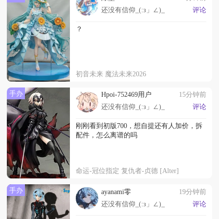
还没有信仰_(:з」∠)_
评论
？
初音未来 魔法未来2026
手办
Hpoi-752469用户
15分钟前
还没有信仰_(:з」∠)_
评论
刚刚看到初版700，想自提还有人加价，拆
配件，怎么离谱的吗
命运-冠位指定 复仇者-贞德 [Alter]
手办
ayanami零
19分钟前
还没有信仰_(:з」∠)_
评论