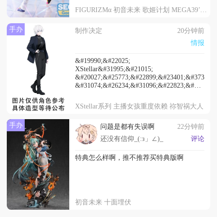
the Wave
FIGURIZMα 初音未来 歌姬计划 MEGA39’s 初音未来 Catch the Wave
&#20877;&#29256;&#30830;&#23450;
2027&#24180;1&#26376;&#20986;&#36135;
手办
制作决定
20分钟前
情报
&#19990;&#22025;
XStellar&#31995;&#21015;
&#20027;&#25773;&#22899;&#23401;&#37325;&
&#31074;&#26234;&#31096;&#22823;&#20154;
&#20225;&#21010;&#20844;&#24067;
2027&#24180;1&#26376;&#20986;&#36135;
XStellar系列 主播女孩重度依赖 祢智祸大人
手办
问题是都有失误啊
22分钟前
还没有信仰_(:з」∠)_
评论
特典怎么样啊，推不推荐买特典版啊
初音未来 十面埋伏