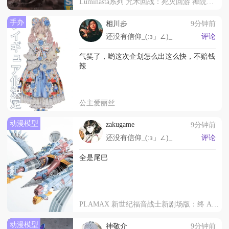
Luminasta系列 咒术回战：死灭回游 禅院直哉
手办
相川步
9分钟前
还没有信仰_(:з」∠)_
评论
气笑了，哟这次企划怎么出这么快，不赔钱
辣
公主爱丽丝
动漫模型
zakugame
9分钟前
还没有信仰_(:з」∠)_
评论
全是尾巴
PLAMAX 新世纪福音战士新剧场版：终 AAA Wunder
动漫模型
神敬介
9分钟前