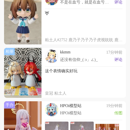
不是在血亏，就是在血亏的路上
评论
🦌
粘土人#2752 鹿乃子乃子乃子虎视眈眈 鹿乃子乃子
相册
kkmm
17分钟前
还没有信仰_(:з」∠)_
评论
这个表情确实好玩
皇冠 粘土人
手办
HPOi模型站
19分钟前
HPOi模型站
传图