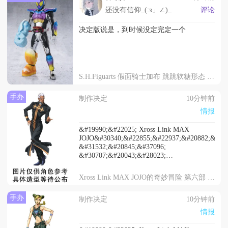
还没有信仰_(:з」∠)_
评论
决定版说是，到时候没定完定一个
S.H.Figuarts 假面骑士加布 跳跳软糖形态 零食假面骑士套装
手办
制作决定
10分钟前
情报
&#19990;&#22025; Xross Link MAX
JOJO&#30340;&#22855;&#22937;&#20882;&#38
&#31532;&#20845;&#37096;
&#30707;&#20043;&#28023;
&#24681;&#37324;&#20811;&middot;&#26222;&
&#20225;&#21010;&#20844;&#24067;
Xross Link MAX JOJO的奇妙冒险 第六部 石之海 恩里克·普奇
2027&#24180;1&#26376;&#20986;&#36135;
手办
制作决定
10分钟前
情报