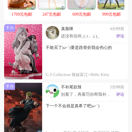
1769元包邮
247元包邮
699元包邮
999元包邮
手办
臭脸咪
4分钟前
还没有信仰_(:з」∠)_
评论
不敢买了|ω･`)要是跌骨折我会伤心的
G.S.Collection 辣妹富江×Hello Kitty
手办
不补尾款辣
5分钟前
别看了，再看罚你帮我补尾款o(｀ω´*)o
评论
下一个不会就是真希了吧|ω･`)