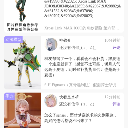
&#19990;&#22025; Xross Link MAX
JOJO&#30340;&#22855;&#22937;&#20882;&#38
&#31532;&#20845;&#37096;
&#30707;&#20043;&#28023;
&#31354;&#26465;&#24464;&#20262;
&#20225;&#21010;&#20844;&#24067;
Xross Link MAX JOJO的奇妙冒险 第六部 石之海 空条徐伦
2027&#24180;1&#26376;&#20986;&#36135;
动漫模型
神敬介
10分钟前
还没有信仰_(:з」∠)_
评论
群友帮留了一个，看看会不会补货，跟夏德
一个难度就算了（感觉不太可能，斩月人气
远高于夏德，到时候补货货量估计也是高于
夏德）
S.H.Figuarts（真骨雕制法）假面骑士斩月 密瓜武装
手办
快看是水桥
12分钟前
还没有信仰_(:з」∠)_
评论
怎么了sensei，面对梦寐以求的久别重逢，
高兴的连话都说不出来了？