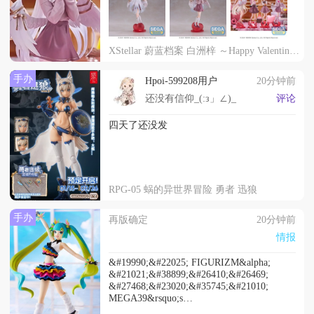
XStellar 蔚蓝档案 白洲梓 ～Happy Valentine!!～
手办
Hpoi-599208用户
20分钟前
还没有信仰_(:з」∠)_
评论
四天了还没发
RPG-05 蜗的异世界冒险 勇者 迅狼
手办
再版确定
20分钟前
情报
&#19990;&#22025; FIGURIZM&alpha;
&#21021;&#38899;&#26410;&#26469;
&#27468;&#23020;&#35745;&#21010;
MEGA39&rsquo;s
&#21021;&#38899;&#26410;&#26469; Catch