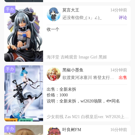
手办
莫言大王
14分钟前
还没有信仰_(:з」∠)_
评论
收一个
海洋堂 吉崎观音 Image Girl 黑姬
手办
黑椒小墨鱼
14分钟前
欲渡黄河冰塞川 将登太行雪满山
出售
出售：全新未拆
价格：1000
说明：全新未拆，wf2020场限，🐟同名
少女前线 Zas M21 白棋皇后ver. WF2020上海特别版
手办
叶良树FM
16分钟前