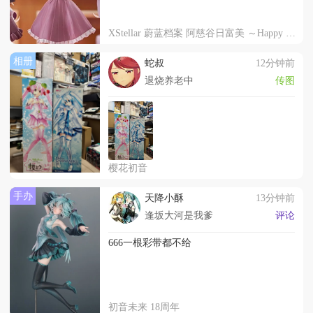
XStellar 蔚蓝档案 阿慈谷日富美 ～Happy Valentine!!～
相册
蛇叔
12分钟前
退烧养老中
传图
樱花初音
手办
天降小酥
13分钟前
逢坂大河是我爹
评论
666一根彩带都不给
初音未来 18周年