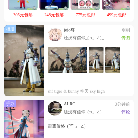
305元包邮
248元包邮
775元包邮
499元包邮
相册
jojo尊
刚刚
还没有信仰_(:з」∠)_
传图
shf tiger & bunny 空天 sky high
手办
ALRC
3分钟前
还没有信仰_(:з」∠)_
评论
雷霆价格_(´ཀ`」 ∠)_