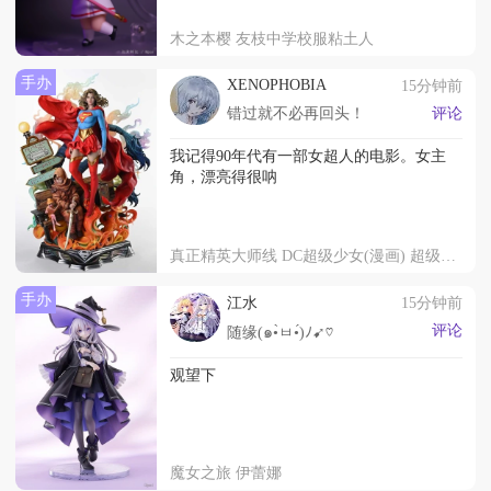
木之本樱 友枝中学校服粘土人
手办
XENOPHOBIA
15分钟前
错过就不必再回头！
评论
我记得90年代有一部女超人的电影。女主
角，漂亮得很呐
真正精英大师线 DC超级少女(漫画) 超级少女 明日之女
手办
江水
15分钟前
评论
随缘(๑•̀ㅂ•́)ﾉ➹♡
观望下
魔女之旅 伊蕾娜