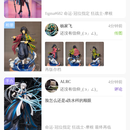
figma#682 命运-冠位指定 狂战士-摩根
相册
杨家飞
4分钟前
还没有信仰_(:з」∠)_
传图
再版存档
手办
ALRC
4分钟前
还没有信仰_(:з」∠)_
评论
脸怎么还是a跌水梣的顺眼
命运-冠位指定 狂战士-摩根 最终再临