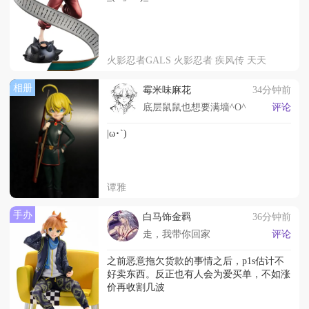
火影忍者GALS 火影忍者 疾风传 天天
相册
霉米味麻花
34分钟前
底层鼠鼠也想要满墙^O^
评论
|ω･`)
谭雅
手办
白马饰金羁
36分钟前
走，我带你回家
评论
之前恶意拖欠货款的事情之后，p1s估计不
好卖东西。反正也有人会为爱买单，不如涨
价再收割几波