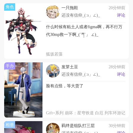
角色
一只拖鞋
20分钟前
还没有信仰_(:з」∠)_
评论
什么时候有粘土人或者figma啊，再不行万
代30mp救一下啊_(´ཀ`」 ∠)_
狐坂若藻
手办
发芽土豆
28分钟前
还没有信仰_(:з」∠)_
评论
脸有点怪，等大货了
Gift+系列 崩坏：星穹铁道 白厄 列车环游记
相册
羁绊是组队打三层
30分钟前
还没有信仰_(:з」∠)_
评论