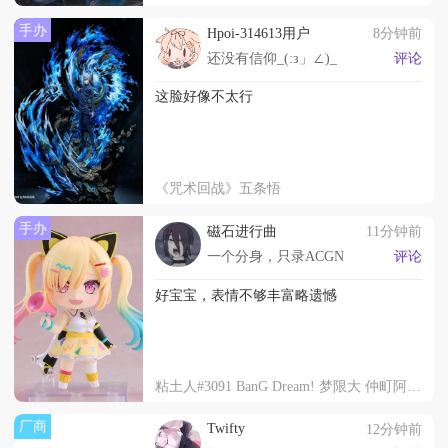
手办
Hpoi-314613用户
8分钟前
还没有信仰_(:з」∠)_
评论
这脸好像不太行
《咒术回战》五条悟
手办
磁石进行曲
11分钟前
一个分身，只录ACGN
评论
好宝宝，表情不够丰富略遗憾
粘土人#3091 BanG Dream! 梦限大 仲町阿拉蕾
厂商
Twifty
12分钟前