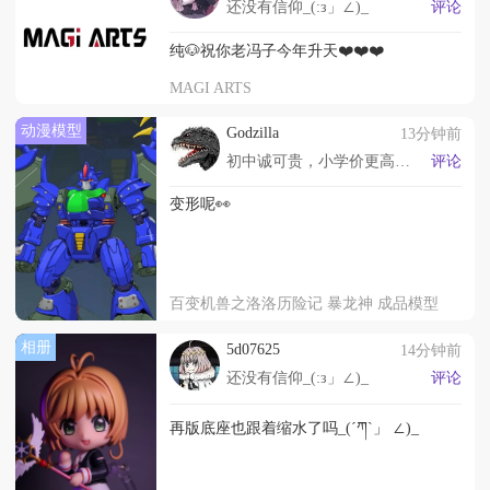
还没有信仰_(:з」∠)_
评论
纯🐶祝你老冯子今年升天❤️❤️❤️
MAGI ARTS
动漫模型
Godzilla
13分钟前
初中诚可贵，小学价更高！若为幼儿园，我全都要！
评论
变形呢👀
百变机兽之洛洛历险记 暴龙神 成品模型
相册
5d07625
14分钟前
还没有信仰_(:з」∠)_
评论
再版底座也跟着缩水了吗_(´ཀ`」 ∠)_