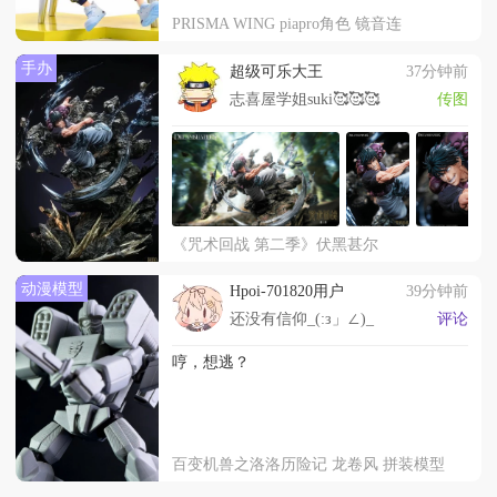
PRISMA WING piapro角色 镜音连
手办
超级可乐大王
37分钟前
志喜屋学姐suki🥰🥰🥰
传图
《咒术回战 第二季》伏黑甚尔
动漫模型
Hpoi-701820用户
39分钟前
还没有信仰_(:з」∠)_
评论
哼，想逃？
百变机兽之洛洛历险记 龙卷风 拼装模型