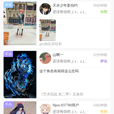
相册
天水少年姜伯约
50分钟前
还没有信仰_(:з」∠)_
传图
gsc由比滨结衣
手办
山啊一
52分钟前
还没有信仰_(:з」∠)_
评论
这个角色有画得这么壮吗
《咒术回战 第二季》五条悟
手办
Hpoi-837780用户
54分钟前
还没有信仰_(:з」∠)_
收购