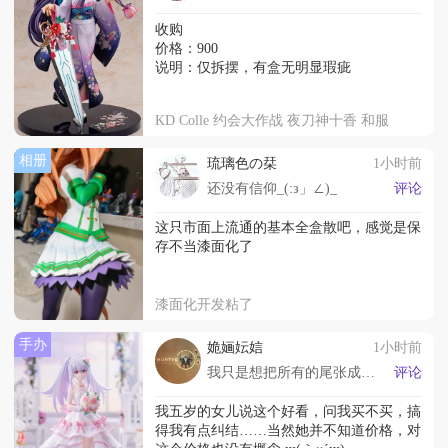
收购
价格：900
说明：仅拆摆，有盒无明显瑕疵
KD Colle 约会大作战 夜刀神十香 和服
相册
琉璃色の栞
1小时前
还没有信仰_(:з」∠)_
评论
这只市面上流通的基本全盒散吧，感觉是保
存不当漆面化了
漆面化开发粘了
手办
姽婳妘娮
1小时前
我只是想把所有的尾张成品都买下来而已🥺
评论
我五岁的女儿说这个好看，问我买不买，搞
得我有点纠结……当然她并不知道价格，对