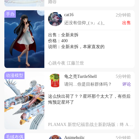
婚谷
手办
cat16
2分钟前
还没有信仰_(:з」∠)_
出售
出售：全新未拆
价格：400
说明：全新未拆，本家直发的
心跳今夜 江藤兰世
动漫模型
龟之壳TurtleShell
5分钟前
请问…你是目标群体吗？
评论
这么快出荷了？？星环那个太大了，有些后
悔预定星环了
PLAMAX 新世纪福音战士新剧场版：终 AAA Wunder
毛绒布偶
Animeholic
5分钟前