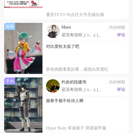
重音TETO 句点仔大号毛绒玩偶
相册
Massi
26分钟前
还没有信仰_(:з」∠)_
评论
对比度给太低了吧
肤色肉眼看更好看，感觉白里透红
手办
灼炎的段建伟
26分钟前
还没有信仰_(:з」∠)_
评论
握拳手都不给诗人啊
Hyper Body 草薙素子 简易装甲服