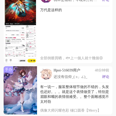
万代是这样的
全部倒爺買晒，🐟上一個人就十幾個😡
手办
Hpoi-516039用户
48分钟前
还没有信仰_(:з」∠)_
评论
有一说一，服装整体细节做的不错的，头发
也还好。。。就是这个表情做歪了，特别是
眉眼和嘴的表情很难受。。整个面雕感觉不
太对劲
偶像大师闪耀色彩 樋口圆香【Merry】