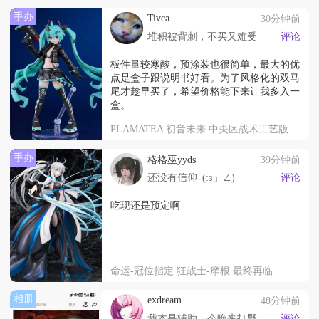
手办
Tivca
30分钟前
堆积被背刺，不买又难受
评论
板件量较寒酸，预涂装也很简单，最大的优
点是盒子跟说明书好看。为了风格化的双马
尾才趁早买了，希望价格能下来让我多入一
盒。
PLAMATEA 初音未来 中央区战术工艺版
手办
格格巫yyds
39分钟前
还没有信仰_(:з」∠)_
评论
吃现还是预定啊
命运-冠位指定 狂战士-摩根 最终再临
相册
exdream
48分钟前
我本是辅助，今晚来打野～如何呢，那又怎～
评论