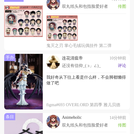
双丸纸头和包指脸爱好者
传图
鬼灭之刃 掌心毛绒玩偶挂件 第二弹
手办
连花清瘟帝
10分钟前
还没有信仰_(:з」∠)_
评论
我好奇从下往上看是什么样，不会脚都懒得
做了吧
figma#693 OVERLORD 第四季 雅儿贝德
条目
Animeholic
14分钟前
双丸纸头和包指脸爱好者
传图