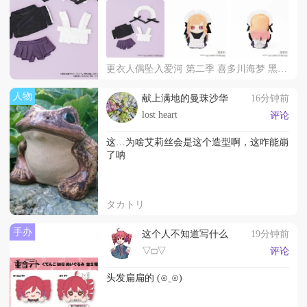
更衣人偶坠入爱河 第二季 喜多川海梦 黑江雫 文化祭羞耻咖啡厅ver. 娃衣
人物
献上满地的曼珠沙华
16分钟前
lost heart
评论
这…为啥艾莉丝会是这个造型啊，这咋能崩
了呐
タカトリ
手办
这个人不知道写什么
19分钟前
▽□▽
评论
头发扁扁的 (⊙ˍ⊙)