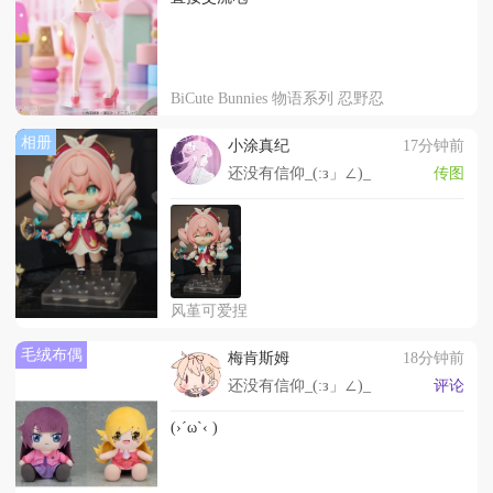
BiCute Bunnies 物语系列 忍野忍
相册
小涂真纪
17分钟前
还没有信仰_(:з」∠)_
传图
风堇可爱捏
毛绒布偶
梅肯斯姆
18分钟前
还没有信仰_(:з」∠)_
评论
(›´ω`‹ )