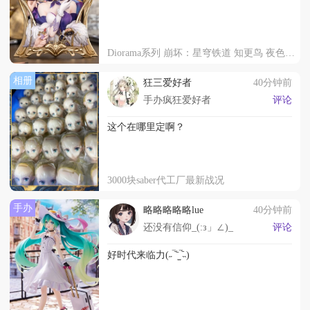
Diorama系列 崩坏：星穹铁道 知更鸟 夜色流光溢彩
相册
狂三爱好者
40分钟前
手办疯狂爱好者
评论
这个在哪里定啊？
3000块saber代工厂最新战况
手办
略略略略略lue
40分钟前
还没有信仰_(:з」∠)_
评论
好时代来临力(˶‾᷄⁻̫‾᷅˵)