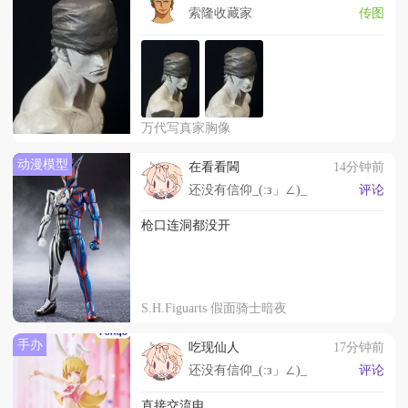
索隆收藏家
传图
万代写真家胸像
动漫模型
在看看閪
14分钟前
还没有信仰_(:з」∠)_
评论
枪口连洞都没开
S.H.Figuarts 假面骑士暗夜
手办
吃现仙人
17分钟前
还没有信仰_(:з」∠)_
评论
直接交流电