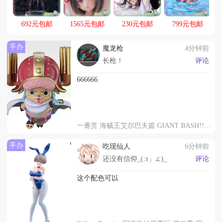
692元包邮
1565元包邮
230元包邮
799元包邮
手办
魔龙枪
4分钟前
长枪！
评论
666666
一番赏 海贼王艾尔巴夫篇 GIANT BASH!! 第二弹 C赏 托尼托尼・乔巴 MASTERLISE EXPIECE
手办
吃现仙人
6分钟前
还没有信仰_(:з」∠)_
评论
这个配色可以