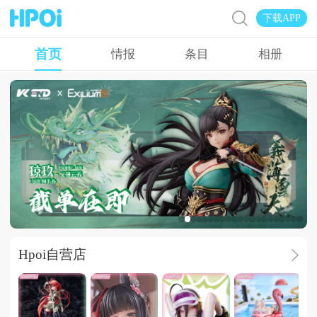
下载APP
首页
情报
条目
相册
广告
Hpoi自营店