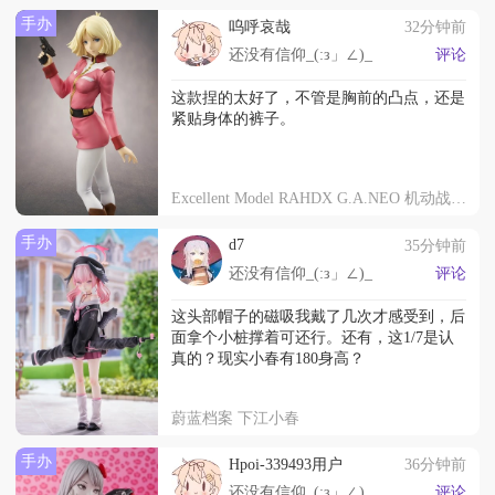
手办
呜呼哀哉
32分钟前
还没有信仰_(:з」∠)_
评论
这款捏的太好了，不管是胸前的凸点，还是
紧贴身体的裤子。
Excellent Model RAHDX G.A.NEO 机动战士高达 塞拉·玛斯
手办
d7
35分钟前
还没有信仰_(:з」∠)_
评论
这头部帽子的磁吸我戴了几次才感受到，后
面拿个小桩撑着可还行。还有，这1/7是认
真的？现实小春有180身高？
蔚蓝档案 下江小春
手办
Hpoi-339493用户
36分钟前
还没有信仰_(:з」∠)_
评论