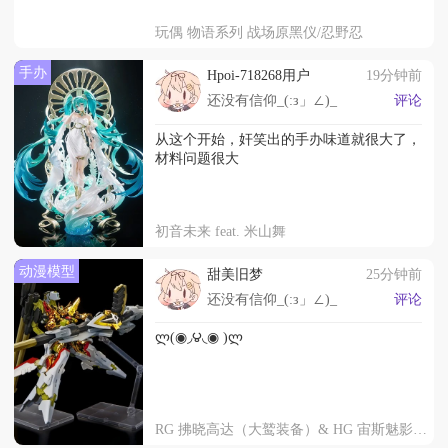
玩偶 物语系列 战场原黑仪/忍野忍
手办
Hpoi-718268用户
19分钟前
还没有信仰_(:з」∠)_
评论
从这个开始，奸笑出的手办味道就很大了，
材料问题很大
初音未来 feat. 米山舞
动漫模型
甜美旧梦
25分钟前
还没有信仰_(:з」∠)_
评论
ლ(◉◞౪◟◉ )ლ
RG 拂晓高达（大鹫装备）& HG 宙斯魅影 + 专用强化关节零件套装