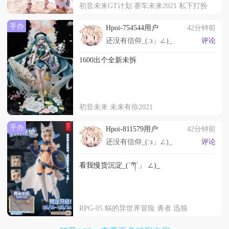
初音未来GT计划 赛车未来2021 私下打扮
手办
Hpoi-754544用户
42分钟前
还没有信仰_(:з」∠)_
评论
1600出个全新未拆
初音未来 未来有你2021
手办
Hpoi-811579用户
42分钟前
还没有信仰_(:з」∠)_
评论
看我慢货沉淀_(´ཀ`」 ∠)_
RPG-05 蜗的异世界冒险 勇者 迅狼