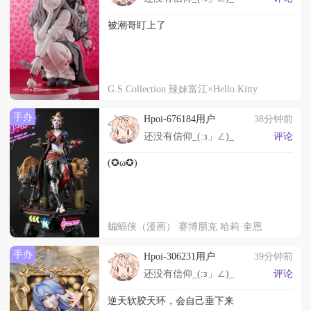
被潮哥盯上了
G.S.Collection 辣妹富江×Hello Kitty
手办
Hpoi-676184用户
38分钟前
还没有信仰_(:з」∠)_
评论
(✪ω✪)
蝙蝠侠（漫画） 赛博朋克 哈莉·奎恩
手办
Hpoi-306231用户
39分钟前
还没有信仰_(:з」∠)_
评论
逆天软胶天环，会自己垂下来