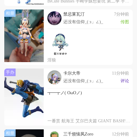
BiCute Bunnies 宇崎学妹想要玩 第二季 宇崎花 金属蓝
相册
禁忌莱瓦汀
7分钟前
还没有信仰_(:з」∠)_
传图
淫狼
手办
卡尔大帝
11分钟前
还没有信仰_(:з」∠)_
评论
┳━┳ノ( OωOノ)
一番赏 航海王 艾尔巴夫篇 GIANT BASH!! 第二弹 B赏 山治 MASTERLISE EXPIECE
相册
三千烦恼凤Zoro
12分钟前